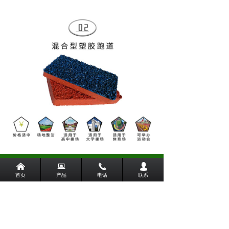
낀
뀵
끅
넙
首页
产品
电话
联系